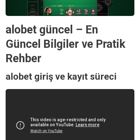
alobet güncel – En
Güncel Bilgiler ve Pratik
Rehber
alobet giriş ve kayıt süreci