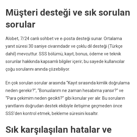
Müşteri desteği ve sık sorulan
sorular
Alobet, 7/24 canlı sohbet ve e‑posta desteği sunar. Ortalama
yanıt süresi 30 saniye civarındadır ve çoklu dil desteği (Türkçe
dahil) mevcuttur. SSS bölümü, kayıt, bonus, ödeme ve teknik
sorunlar hakkında kapsamlı bilgiler içerir; bu sayede kullanıcılar
çoğu sorularını anında çözebiliyor.
En çok sorulan sorular arasında “Kayıt sırasında kimlik doğrulama
neden gerekir?”, “Bonuslarım ne zaman hesabıma yansır?” ve
“Para çekimim neden gecikti?” gibi konular yer alır. Bu soruların
yanıtlarını doğrudan destek ekibiyle iletişime geçmeden önce
SSS’den kontrol etmek, bekleme süresini kısaltır.
Sık karşılaşılan hatalar ve