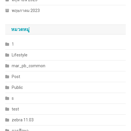
พฤษภาคม 2023
หมวดหมู่
1
Lifestyle
mar_pb_common
Post
Public
s
test
zebra 11.03
การศึกษา