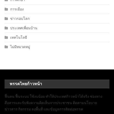
การเมือง
ข่าวรอบโลก
ประเทศเพื่อนบ้าน
เทคโนโลยี
ไม่มีหมวดหมู่
พรรคไทยก้าวหน้า
ฟื้นคน ฟื้นระบบ ใช้งบน้อย ทำให้ประเทศก้าวหน้าได้จริง ช่องทาง
สื่อสารและรับฟังความคิดเห็นจากประชาชน ติดตามนโยบาย
ข่าวสาร กิจกรรม ลงพื้นที่ และข้อมูลการติดต่อพรรค