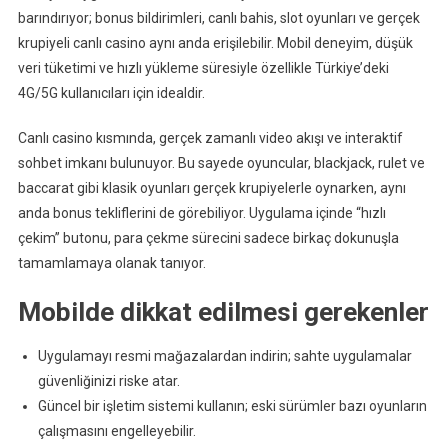
barındırıyor; bonus bildirimleri, canlı bahis, slot oyunları ve gerçek
krupiyeli canlı casino aynı anda erişilebilir. Mobil deneyim, düşük
veri tüketimi ve hızlı yükleme süresiyle özellikle Türkiye’deki
4G/5G kullanıcıları için idealdir.
Canlı casino kısmında, gerçek zamanlı video akışı ve interaktif
sohbet imkanı bulunuyor. Bu sayede oyuncular, blackjack, rulet ve
baccarat gibi klasik oyunları gerçek krupiyelerle oynarken, aynı
anda bonus tekliflerini de görebiliyor. Uygulama içinde “hızlı
çekim” butonu, para çekme sürecini sadece birkaç dokunuşla
tamamlamaya olanak tanıyor.
Mobilde dikkat edilmesi gerekenler
Uygulamayı resmi mağazalardan indirin; sahte uygulamalar
güvenliğinizi riske atar.
Güncel bir işletim sistemi kullanın; eski sürümler bazı oyunların
çalışmasını engelleyebilir.