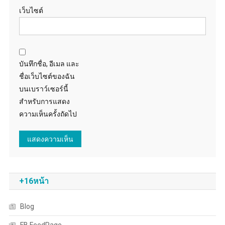
เว็บไซต์
บันทึกชื่อ, อีเมล และ
ชื่อเว็บไซต์ของฉัน
บนเบราว์เซอร์นี้
สำหรับการแสดง
ความเห็นครั้งถัดไป
+16หน้า
Blog
FB FeedPage