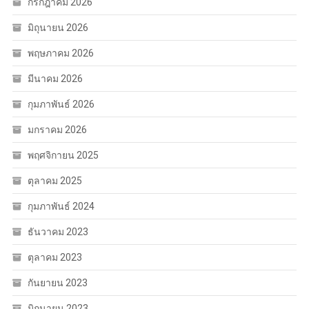
กรกฎาคม 2026
มิถุนายน 2026
พฤษภาคม 2026
มีนาคม 2026
กุมภาพันธ์ 2026
มกราคม 2026
พฤศจิกายน 2025
ตุลาคม 2025
กุมภาพันธ์ 2024
ธันวาคม 2023
ตุลาคม 2023
กันยายน 2023
มิถุนายน 2023