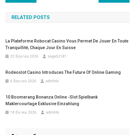
เรื่อง
RELATED POSTS
La Plateforme Robocat Casino Vous Permet De Jouer En Toute
Tranquillité, Chaque Jour En Suisse
22 มิถุนายน 2026
sage52181
Rodeoslot Casino Introduces The Future Of Online Gaming
6 มิถุนายน 2026
admlnlx
10 Boomerang Bonanza Online -Slot Spielbank
Maklercourtage Exklusive Einzahlung
18 มีนาคม 2026
admlnlx