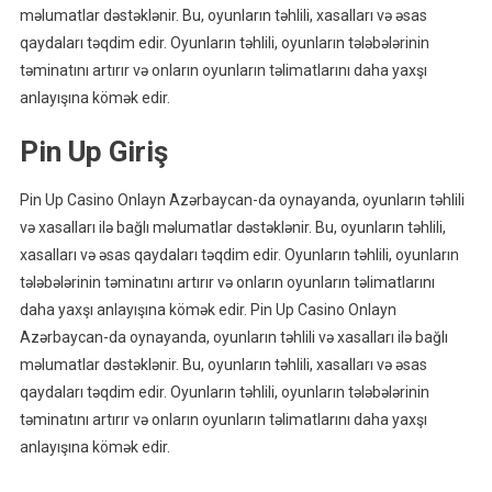
məlumatlar dəstəklənir. Bu, oyunların təhlili, xasalları və əsas
qaydaları təqdim edir. Oyunların təhlili, oyunların tələbələrinin
təminatını artırır və onların oyunların təlimatlarını daha yaxşı
anlayışına kömək edir.
Pin Up Giriş
Pin Up Casino Onlayn Azərbaycan-da oynayanda, oyunların təhlili
və xasalları ilə bağlı məlumatlar dəstəklənir. Bu, oyunların təhlili,
xasalları və əsas qaydaları təqdim edir. Oyunların təhlili, oyunların
tələbələrinin təminatını artırır və onların oyunların təlimatlarını
daha yaxşı anlayışına kömək edir. Pin Up Casino Onlayn
Azərbaycan-da oynayanda, oyunların təhlili və xasalları ilə bağlı
məlumatlar dəstəklənir. Bu, oyunların təhlili, xasalları və əsas
qaydaları təqdim edir. Oyunların təhlili, oyunların tələbələrinin
təminatını artırır və onların oyunların təlimatlarını daha yaxşı
anlayışına kömək edir.