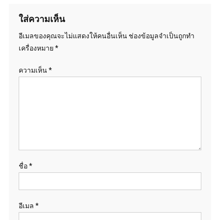
ใส่ความเห็น
อีเมลของคุณจะไม่แสดงให้คนอื่นเห็น
ช่องข้อมูลจำเป็นถูกทำ
เครื่องหมาย
*
ความเห็น
*
ชื่อ
*
อีเมล
*