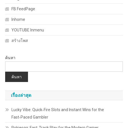
FB FeedPage
Inhome
YOUTUBE Inmenu
สร้างโพส
ค้นหา
ค้นหา
เรื่องล่าสุด
Lucky Vibe: Quick‑Fire Slots and Instant Wins for the
Fast‑Paced Gambler
Pokiesgg: Fast‑Track Play for the Modern Gamer