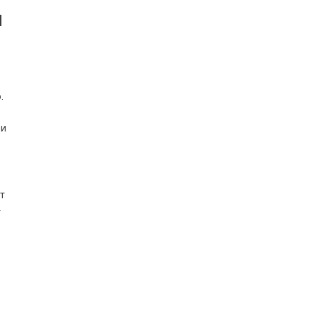
ы
.
 и
т
т