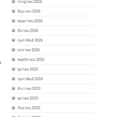
กรกฎาคม 2026
มิถุนายน 2026
พฤษภาคม 2026
มีนาคม 2026
กุมภาพันธ์ 2026
มกราคม 2026
พฤศจิกายน 2025
я
ตุลาคม 2025
กุมภาพันธ์ 2024
ธันวาคม 2023
ตุลาคม 2023
กันยายน 2023