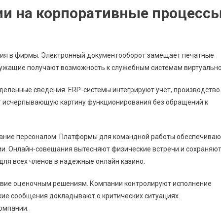
ии на корпоративные процесс
ия в фирмы. Электронный документооборот замещает печатные
лужащие получают возможность к служебным системам виртуально
еленные сведения. ERP-системы интегрируют учёт, производство
ют исчерпывающую картину функционирования без обращений к
ание персоналом. Платформы для командной работы обеспечиваю
ии. Онлайн-совещания вытесняют физические встречи и сохраняю
для всех членов в надежные онлайн казино.
ствие оценочным решениям. Компании контролируют исполнение
кие сообщения докладывают о критических ситуациях.
омпании.