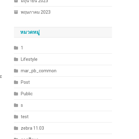
มิถุนายน 2023
พฤษภาคม 2023
หมวดหมู่
1
Lifestyle
mar_pb_common
с
Post
Public
s
test
zebra 11.03