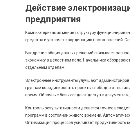
Действие электронизац
предприятия
Компьютеризация меняет структуру функционирован
средства и ускоряет координацию постановлений. С
Внедрение общих данных решений связывает распред
экономику в целостном поле. Начальники обозрева
отдельным отделам.
Электронные инструменты улучшают администриров
группам координировать проекты свободно от позиц
время. Облачные базы создают доступ к документам 
Контроль результативности делается точнее вслед
программ в состоянии живого времени. Автоматичес
Оптимизация процессов усиливает продуктивность к