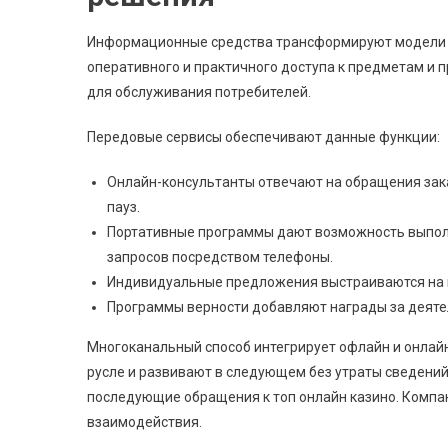
Информационные средства трансформируют модели к
оперативного и практичного доступа к предметам и
для обслуживания потребителей.
Передовые сервисы обеспечивают данные функции:
Онлайн-консультанты отвечают на обращения зак
пауз.
Портативные программы дают возможность выпол
запросов посредством телефоны.
Индивидуальные предложения выстраиваются на 
Программы верности добавляют награды за деятел
Многоканальный способ интегрирует офлайн и онлайн
русле и развивают в следующем без утраты сведений
последующие обращения к топ онлайн казино. Комп
взаимодействия.