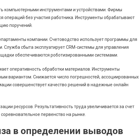
ть компьютерными инструментами и устройствами. Фирмы
я операций без участия работника. Инструменты обрабатывают
ацию поручений.
партаменты компании. Счетоводство использует программы для
и. Служба сбыта эксплуатирует CRM-системы для управления
ощадки обеспечиваются роботизированными системами.
ает оперативность обработки материалов. Инструменты
ным вариантом. Снижается число погрешностей, ассоциированных 
ации совершенствует качество решений в надежные онлайн
зации ресурсов. Результативность труда увеличивается за счет
 соревновательное первенство на рынке.
иза в определении выводов