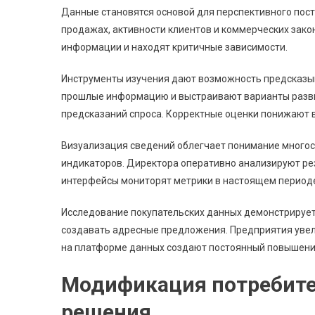
Данные становятся основой для перспективного пост
продажах, активности клиентов и коммерческих зак
информации и находят критичные зависимости.
Инструменты изучения дают возможность предсказы
прошлые информацию и выстраивают варианты разви
предсказаний спроса. Корректные оценки понижают 
Визуализация сведений облегчает понимание много
индикаторов. Директора оперативно анализируют р
интерфейсы мониторят метрики в настоящем периоде
Исследование покупательских данных демонстрирует
создавать адресные предложения. Предприятия увел
на платформе данных создают постоянный повышени
Модификация потребите
решения