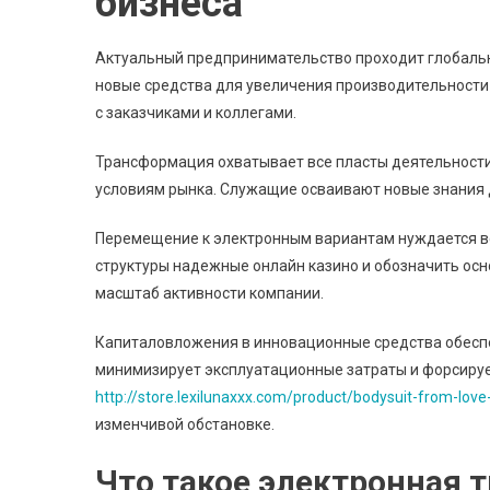
бизнеса
Актуальный предпринимательство проходит глобальн
новые средства для увеличения производительности
с заказчиками и коллегами.
Трансформация охватывает все пласты деятельности
условиям рынка. Служащие осваивают новые знания
Перемещение к электронным вариантам нуждается в
структуры надежные онлайн казино и обозначить осн
масштаб активности компании.
Капиталовложения в инновационные средства обесп
минимизирует эксплуатационные затраты и форсиру
http://store.lexilunaxxx.com/product/bodysuit-from-love
изменчивой обстановке.
Что такое электронная 