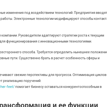
ые изменения под воздействием технологий. Предприятия вводя
 работы. Электронные технологии модифицируют способы контакт
 компании. Руководители адаптируют стратегии роста к текущим
 для функционирования с инновационными технологиями.
сестороннего способа. Требуется определить нынешнее положени
овные пути. Существенно брать в расчет особенность сферы и
ечивают свежие перспективы для прогресса. Оптимизация циклов
ет реализацию поручений.
-her-feet/
помогает бизнесу оставаться конкурентоспособным в
трансформация и ее функции