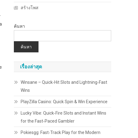
สร้างโพส
т
а
ค้นหา
ค้นหา
เรื่องล่าสุด
е
Winsane – Quick‑Hit Slots and Lightning‑Fast
Wins
PlayZilla Casino: Quick Spin & Win Experience
Lucky Vibe: Quick‑Fire Slots and Instant Wins
for the Fast‑Paced Gambler
Pokiesgg: Fast‑Track Play for the Modern