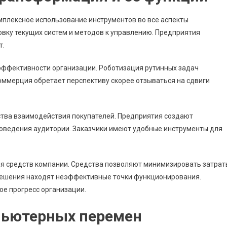
плексное использование инструментов во все аспекты
вку текущих систем и методов к управлению. Предприятия
т.
эффективности организации. Роботизация рутинных задач
ммерция обретает перспективу скорее отзываться на сдвиги
тва взаимодействия покупателей. Предприятия создают
оведения аудитории. Заказчики имеют удобные инструменты для
я средств компании. Средства позволяют минимизировать затрат
 решения находят неэффективные точки функционирования.
ое прогресс организации.
пьютерных перемен