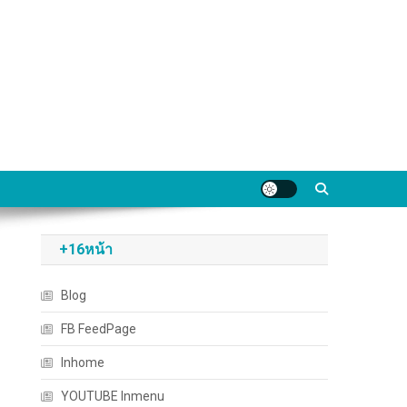
+16หน้า
Blog
FB FeedPage
Inhome
YOUTUBE Inmenu