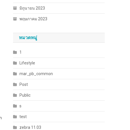
มิถุนายน 2023
พฤษภาคม 2023
หมวดหมู่
1
Lifestyle
mar_pb_common
Post
Public
s
test
n
zebra 11.03