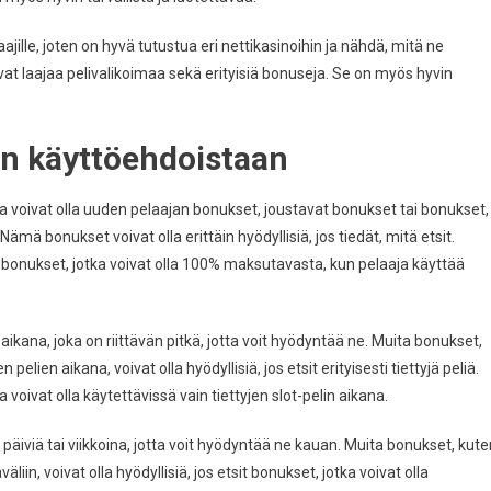
ajille, joten on hyvä tutustua eri nettikasinoihin ja nähdä, mitä ne
avat laajaa pelivalikoimaa sekä erityisiä bonuseja. Se on myös hyvin
än käyttöehdoistaan
ka voivat olla uuden pelaajan bonukset, joustavat bonukset tai bonukset,
 Nämä bonukset voivat olla erittäin hyödyllisiä, jos tiedät, mitä etsit.
e bonukset, jotka voivat olla 100% maksutavasta, kun pelaaja käyttää
 aikana, joka on riittävän pitkä, jotta voit hyödyntää ne. Muita bonukset,
pelien aikana, voivat olla hyödyllisiä, jos etsit erityisesti tiettyjä peliä.
voivat olla käytettävissä vain tiettyjen slot-pelin aikana.
 päiviä tai viikkoina, jotta voit hyödyntää ne kauan. Muita bonukset, kute
äliin, voivat olla hyödyllisiä, jos etsit bonukset, jotka voivat olla