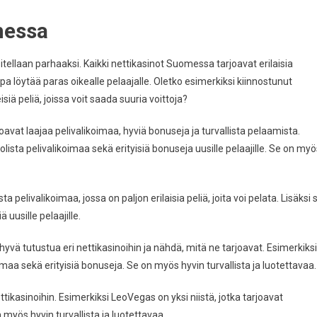
messa
tellaan parhaaksi. Kaikki nettikasinot Suomessa tarjoavat erilaisia
pa löytää paras oikealle pelaajalle. Oletko esimerkiksi kiinnostunut
isiä peliä, joissa voit saada suuria voittoja?
oavat laajaa pelivalikoimaa, hyviä bonuseja ja turvallista pelaamista.
olista pelivalikoimaa sekä erityisiä bonuseja uusille pelaajille. Se on myö
pelivalikoimaa, jossa on paljon erilaisia peliä, joita voi pelata. Lisäksi 
ä uusille pelaajille.
yvä tutustua eri nettikasinoihin ja nähdä, mitä ne tarjoavat. Esimerkiksi
oimaa sekä erityisiä bonuseja. Se on myös hyvin turvallista ja luotettavaa.
tikasinoihin. Esimerkiksi LeoVegas on yksi niistä, jotka tarjoavat
 myös hyvin turvallista ja luotettavaa.