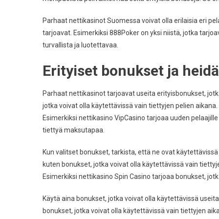
Parhaat nettikasinot Suomessa voivat olla erilaisia eri pela
tarjoavat. Esimerkiksi 888Poker on yksi niistä, jotka tarjo
turvallista ja luotettavaa.
Erityiset bonukset ja heid
Parhaat nettikasinot tarjoavat useita erityisbonukset, jot
jotka voivat olla käytettävissä vain tiettyjen pelien aikana.
Esimerkiksi nettikasino VipCasino tarjoaa uuden pelaajill
tiettyä maksutapaa.
Kun valitset bonukset, tarkista, että ne ovat käytettävissä
kuten bonukset, jotka voivat olla käytettävissä vain tiettyjen 
Esimerkiksi nettikasino Spin Casino tarjoaa bonukset, jotka 
Käytä aina bonukset, jotka voivat olla käytettävissä useita
bonukset, jotka voivat olla käytettävissä vain tiettyjen aikav