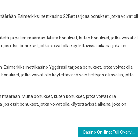
 määrään. Esimerkiksi nettikasino 22Bet tarjoaa bonukset, jotka voivat ol
oitettuja pelien määrään. Muita bonukset, kuten bonukset, jotka voivat ol
iä, jos etsit bonukset, jotka voivat olla käytettävissä aikana, joka on
n. Esimerkiksi nettikasino Yggdrasil tarjoaa bonukset, jotka voivat olla
 bonukset, jotka voivat olla käytettävissä vain tiettyjen aikaväliin, jotta
ien määrään. Muita bonukset, kuten bonukset, jotka voivat olla
iä, jos etsit bonukset, jotka voivat olla käytettävissä aikana, joka on
Casino On-line: Full Overview of Digital Gaming Platforms