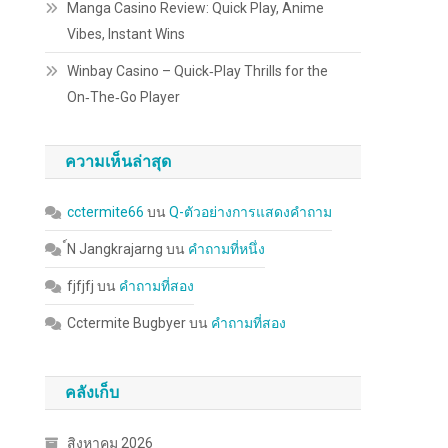
Manga Casino Review: Quick Play, Anime
Vibes, Instant Wins
Winbay Casino – Quick‑Play Thrills for the
On‑The‑Go Player
ความเห็นล่าสุด
cctermite66
บน
Q-ตัวอย่างการแสดงคำถาม
์N Jangkrajarng
บน
คำถามที่หนึ่ง
fjfjfj
บน
คำถามที่สอง
Cctermite Bugbyer
บน
คำถามที่สอง
คลังเก็บ
สิงหาคม 2026