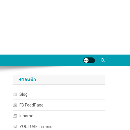
+16หน้า
Blog
FB FeedPage
Inhome
YOUTUBE Inmenu