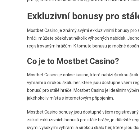
Exkluzivní bonusy pro stál
Mostbet Casino je známý svými exkluzivními bonusy pro stá
hráči, můžete očekávat několik výhodných nabídek. Jedno
registrovaným hráčům. K tomuto bonusu je možné dosáhnou
Co je to Mostbet Casino?
Mostbet Casino je online kasino, které nabízí širokou šk
výhrami a širokou škálu her, které jsou dostupné všem re
bonusů pro stálé hráče, Mostbet Casino je ideálním výbě
jakéhokoliv místa s internetovým připojením.
Mostbet Casino bonusy jsou dostupné všem registrovaný
získat exkluzivních bonusů pro stálé hráče, je důležité r
svými vysokými výhrami a širokou škálu her, které jsou