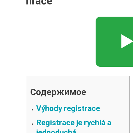
hráče
▶
Содержимое
Výhody registrace
Registrace je rychlá a
jednoduchá