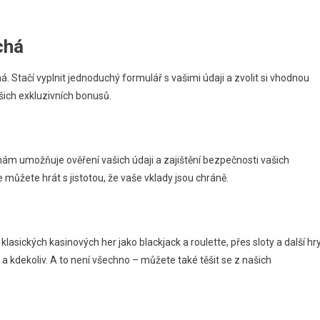
chá
. Stačí vyplnit jednoduchý formulář s vašimi údaji a zvolit si vhodnou
šich exkluzivních bonusů.
 nám umožňuje ověření vašich údaji a zajištění bezpečnosti vašich
 můžete hrát s jistotou, že vaše vklady jsou chráně.
asických kasinových her jako blackjack a roulette, přes sloty a další hry
a kdekoliv. A to není všechno – můžete také těšit se z našich