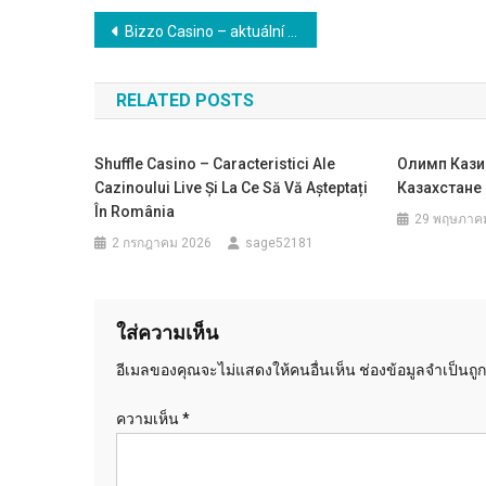
แนะแนว
Bizzo Casino – aktuální recenze a zkušenosti hráčů
เรื่อง
RELATED POSTS
Shuffle Casino – Caracteristici Ale
Олимп Кази
Cazinoului Live Și La Ce Să Vă Așteptați
Казахстане 
În România
29 พฤษภาค
2 กรกฎาคม 2026
sage52181
ใส่ความเห็น
อีเมลของคุณจะไม่แสดงให้คนอื่นเห็น
ช่องข้อมูลจำเป็นถู
ความเห็น
*