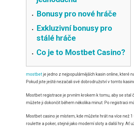
Bonusy pro nové hráče
Exkluzivní bonusy pro
stálé hráče
Co je to Mostbet Casino?
mostbet
je jedno z nejpopulárnějších kasin online, které 
Pokud jste ještě nezačali své dobrodružství v tomto kasinu,
Mostbet registrace je prvním krokem k tomu, aby se stal č
můžete ji dokončit během několika minut. Po registraci mů
Mostbet casino je místem, kde můžete hrát na více než 1 0
roulette a poker, stejně jako moderní sloty a další hry. Ať