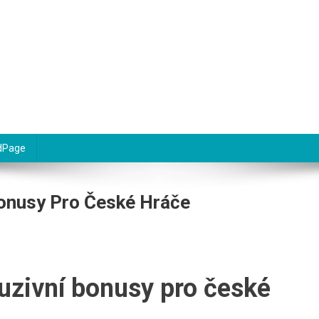
dPage
Bonusy Pro České Hráče
On
Kasino
uzivní bonusy pro české
Mostbet
–
Exkluzivní