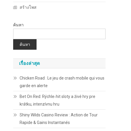
สร้างโพส
ค้นหา
ค้นหา
เรื่องล่าสุด
Chicken Road : Le jeu de crash mobile qui vous
garde en alerte
Bet On Red: Rýchle‑hit sloty a živé hry pre
krátku, intenzívnu hru
Shiny Wilds Casino Review : Action de Tour
Rapide & Gains Instantanés