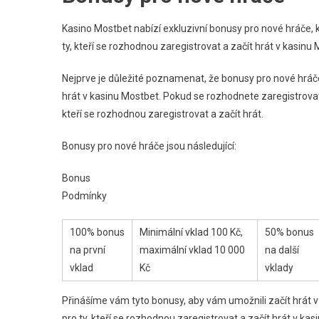
Kasino Mostbet nabízí exkluzivní bonusy pro nové hráče, k
ty, kteří se rozhodnou zaregistrovat a začít hrát v kasinu
Nejprve je důležité poznamenat, že bonusy pro nové hráče
hrát v kasinu Mostbet. Pokud se rozhodnete zaregistrovat 
kteří se rozhodnou zaregistrovat a začít hrát.
Bonusy pro nové hráče jsou následující:
Bonus
Podmínky
100% bonus
Minimální vklad 100 Kč,
50% bonus
na první
maximální vklad 10 000
na další
vklad
Kč
vklady
Přinášíme vám tyto bonusy, aby vám umožnili začít hrát v
pro ty, kteří se rozhodnou zaregistrovat a začít hrát v kas