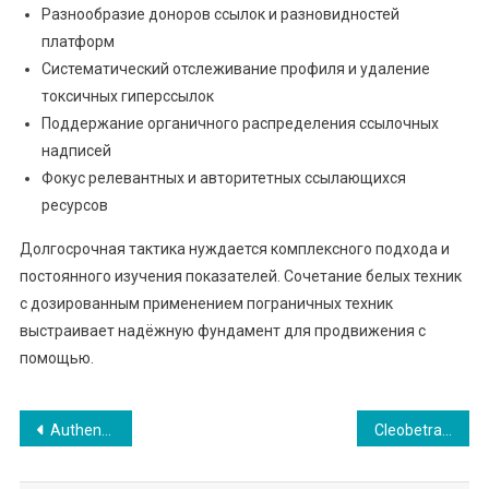
Разнообразие доноров ссылок и разновидностей
платформ
Систематический отслеживание профиля и удаление
токсичных гиперссылок
Поддержание органичного распределения ссылочных
надписей
Фокус релевантных и авторитетных ссылающихся
ресурсов
Долгосрочная тактика нуждается комплексного подхода и
постоянного изучения показателей. Сочетание белых техник
с дозированным применением пограничных техник
выстраивает надёжную фундамент для продвижения с
помощью.
แนะแนว
Authentische Spieler-Erfahrungen und Einschätzungen zu Lucky Jet Game in Deutschland
Cleobetra Casino – VIP-System für Spieler aus Deutschland
เรื่อง