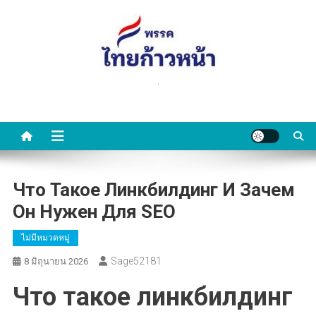
Skip
to
content
.
Что Такое Линкбилдинг И Зачем
Он Нужен Для SEO
ไม่มีหมวดหมู่
Sage52181
8 มิถุนายน 2026
Что такое линкбилдинг