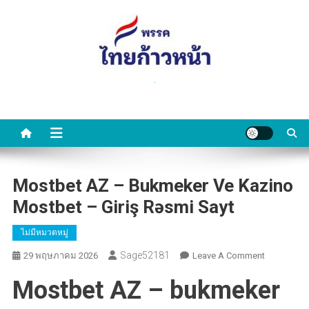
Skip
to
content
.
Mostbet AZ – Bukmeker Ve Kazino
Mostbet – Giriş Rəsmi Sayt
ไม่มีหมวดหมู่
Sage52181
29 พฤษภาคม 2026
Leave A Comment
On
Mostbet
Mostbet AZ – bukmeker
AZ
–