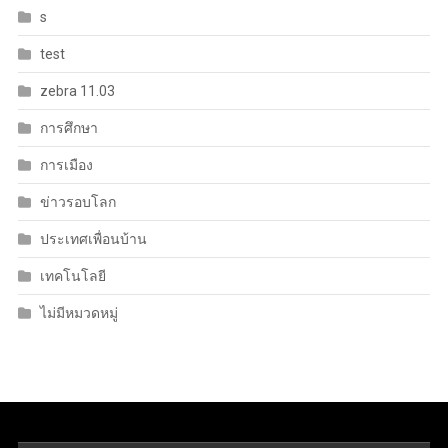
s
test
zebra 11.03
การศึกษา
การเมือง
ข่าวรอบโลก
ประเทศเพื่อนบ้าน
เทคโนโลยี
ไม่มีหมวดหมู่