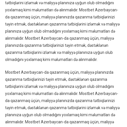
tətbiqlərini izləmək və maliyyə planınıza uyğun olub olmadığını
yoxlamaq kimi məlumatları də alınmalıdır. Mostbet Azerbaycan-
da qazanmaq üçün, maliyyə planınızda qazanma tətbiqlərinizi
təyin etmək, dəstəklənən qazanma tətbiqlərini izləmək və maliyyə
planınıza uyğun olub olmadığını yoxlamaq kimi məlumatları də
alınmalıdır. Mostbet Azerbaycan-da qazanmaq üçün, maliyyə
planınızda qazanma tətbiqlərinizi təyin etmək, dəstəklənən
qazanma tətbiqlərini izləmək və maliyyə planınıza uyğun olub
olmadığını yoxlamaq kimi məlumatları də alınmalıdır.
Mostbet Azerbaycan-da qazanmaq üçün, maliyyə planınızda
qazanma tətbiqlərinizi təyin etmək, dəstəklənən qazanma
tətbiqlərini izləmək və maliyyə planınıza uyğun olub olmadığını
yoxlamaq kimi məlumatları də alınmalıdır. Mostbet Azerbaycan-
da qazanmaq üçün, maliyyə planınızda qazanma tətbiqlərinizi
təyin etmək, dəstəklənən qazanma tətbiqlərini izləmək və maliyyə
planınıza uyğun olub olmadığını yoxlamaq kimi məlumatları də
alınmalıdır. Mostbet Azerbaycan-da qazanmaq üçün, maliyyə