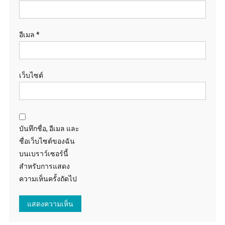
อีเมล
*
เว็บไซต์
บันทึกชื่อ, อีเมล และ
ชื่อเว็บไซต์ของฉัน
บนเบราว์เซอร์นี้
สำหรับการแสดง
ความเห็นครั้งถัดไป