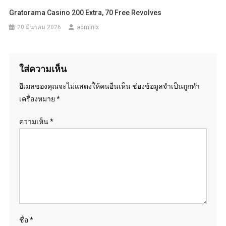
Gratorama Casino 200 Extra, 70 Free Revolves
20 มีนาคม 2026
admlnlx
ใส่ความเห็น
อีเมลของคุณจะไม่แสดงให้คนอื่นเห็น
ช่องข้อมูลจำเป็นถูกทำ
เครื่องหมาย
*
ความเห็น
*
ชื่อ
*