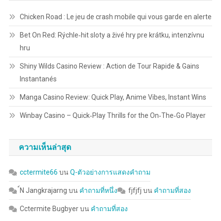
Chicken Road : Le jeu de crash mobile qui vous garde en alerte
Bet On Red: Rýchle‑hit sloty a živé hry pre krátku, intenzívnu
hru
Shiny Wilds Casino Review : Action de Tour Rapide & Gains
Instantanés
Manga Casino Review: Quick Play, Anime Vibes, Instant Wins
Winbay Casino – Quick‑Play Thrills for the On‑The‑Go Player
ความเห็นล่าสุด
cctermite66
บน
Q-ตัวอย่างการแสดงคำถาม
์N Jangkrajarng
บน
คำถามที่หนึ่ง
fjfjfj
บน
คำถามที่สอง
Cctermite Bugbyer
บน
คำถามที่สอง