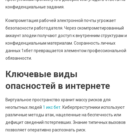
конфиденциальные задания.
Компрометация рабочей электронной почты угрожает
безопасности работодателя. Через скомпрометированный
аккаунт злодеи получают доступ к внутренним структурам и
конфиденциальным материалам. Сохранность личных
данных 1хбет превращается элементом профессиональной
обязанности.
Ключевые виды
опасностей в интернете
Виртуальное пространство хранит массу рисков для
неопытных людей
1 икс бет
. Киберпреступники используют
различные методы атак, нацеленные на беспечность или
дефицит сведений потерпевших. Знание типичных вызовов
позволяет оперативно распознать риск.