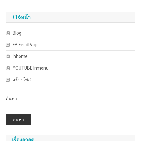
+16หน้า
Blog
FB FeedPage
Inhome
YOUTUBE Inmenu
สร้างโพส
ค้นหา
ค้นหา
เรื่องล่าสุด