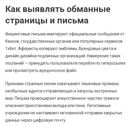
Как выявлять обманные
страницы и письма
Фишинговые письма имитируют официальные сообщения от
банков, государственных органов или популярных сервисов
1хбет. Аферисты копируют эмблемы, брендовые цвета и
дизайн дизайна подлинных организаций. Намерение таких
посланий — принудить пользователя перейти по гиперссылке
или просмотреть вредоносное файл.
Признаки странных писем охватывают языковые промахи,
необычные адреса отправляющих и запросы экстренных
мер. Письма провоцируют искусственное чувство тревоги:
опасения приостановки вклада или пени. Легитимные
учреждения не настаивают мгновенной отправки закрытых
данных через цифровую почту.