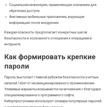
Социальная инженерия, применяющая сознанием для
обретения доступа.
Фиктивные мобильные приложения, ворующие
информацию после внедрения.
Каждая опасность предполагает конкретных шагов
безопасности и осознанного отношения к операциям в
интернете.
Как формировать крепкие
пароли
Пароль выступает главной рубежом безопасности учетных
записей 1xbet от несанкционированного проникновения.
Уязвимые варианты вскрываются за мгновения с благодаря
специализированного программного софта.
Киберпреступники используют словари популярных паролей