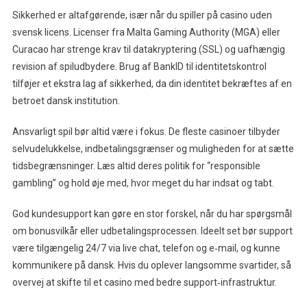
Sikkerhed er altafgørende, især når du spiller på casino uden
svensk licens. Licenser fra Malta Gaming Authority (MGA) eller
Curacao har strenge krav til datakryptering (SSL) og uafhængig
revision af spiludbydere. Brug af BankID til identitetskontrol
tilføjer et ekstra lag af sikkerhed, da din identitet bekræftes af en
betroet dansk institution.
Ansvarligt spil bør altid være i fokus. De fleste casinoer tilbyder
selvudelukkelse, indbetalingsgrænser og muligheden for at sætte
tidsbegrænsninger. Læs altid deres politik for “responsible
gambling” og hold øje med, hvor meget du har indsat og tabt.
God kundesupport kan gøre en stor forskel, når du har spørgsmål
om bonusvilkår eller udbetalingsprocessen. Ideelt set bør support
være tilgængelig 24/7 via live chat, telefon og e‑mail, og kunne
kommunikere på dansk. Hvis du oplever langsomme svartider, så
overvej at skifte til et casino med bedre support‑infrastruktur.