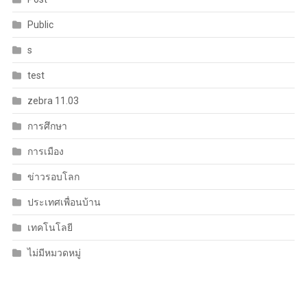
Public
s
test
zebra 11.03
การศึกษา
การเมือง
ข่าวรอบโลก
ประเทศเพื่อนบ้าน
เทคโนโลยี
ไม่มีหมวดหมู่