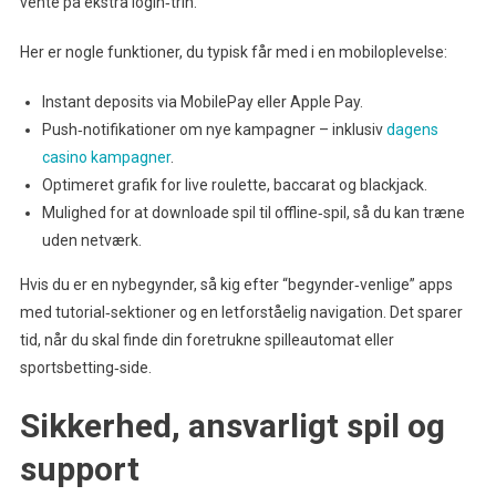
vente på ekstra login‑trin.
Her er nogle funktioner, du typisk får med i en mobiloplevelse:
Instant deposits via MobilePay eller Apple Pay.
Push‑notifikationer om nye kampagner – inklusiv
dagens
casino kampagner
.
Optimeret grafik for live roulette, baccarat og blackjack.
Mulighed for at downloade spil til offline‑spil, så du kan træne
uden netværk.
Hvis du er en nybegynder, så kig efter “begynder‑venlige” apps
med tutorial‑sektioner og en letforståelig navigation. Det sparer
tid, når du skal finde din foretrukne spilleautomat eller
sportsbetting‑side.
Sikkerhed, ansvarligt spil og
support