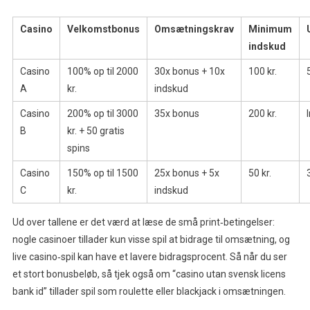
Casino
Velkomstbonus
Omsætningskrav
Minimum
indskud
Casino
100% op til 2000
30x bonus + 10x
100 kr.
A
kr.
indskud
Casino
200% op til 3000
35x bonus
200 kr.
B
kr. + 50 gratis
spins
Casino
150% op til 1500
25x bonus + 5x
50 kr.
C
kr.
indskud
Ud over tallene er det værd at læse de små print‑betingelser:
nogle casinoer tillader kun visse spil at bidrage til omsætning, og
live casino‑spil kan have et lavere bidragsprocent. Så når du ser
et stort bonusbeløb, så tjek også om “casino utan svensk licens
bank id” tillader spil som roulette eller blackjack i omsætningen.