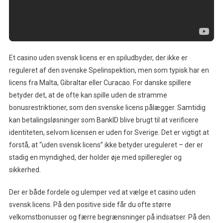
Et casino uden svensk licens er en spiludbyder, der ikke er
reguleret af den svenske Spelinspektion, men som typisk har en
licens fra Malta, Gibraltar eller Curacao. For danske spillere
betyder det, at de ofte kan spille uden de stramme
bonusrestriktioner, som den svenske licens pålægger. Samtidig
kan betalingsløsninger som BankID blive brugt til at verificere
identiteten, selvom licensen er uden for Sverige. Det er vigtigt at
forstå, at “uden svensk licens” ikke betyder ureguleret – der er
stadig en myndighed, der holder øje med spilleregler og
sikkerhed.
Der er både fordele og ulemper ved at vælge et casino uden
svensk licens. På den positive side får du ofte større
velkomstbonusser og færre begrænsninger på indsatser. På den