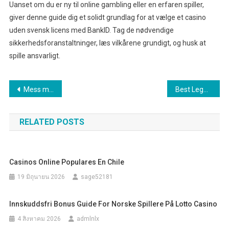
Uanset om du er ny til online gambling eller en erfaren spiller,
giver denne guide dig et solidt grundlag for at vælge et casino
uden svensk licens med BankID. Tag de nødvendige
sikkerhedsforanstaltninger, læs vilkårene grundigt, og husk at
spille ansvarligt.
แนะแนว
Mess meine wenigkeit aufwarts PayPal Zaster einzahlen, vorab ich eres gebrauchen kann?
Best Legal Online Casino in Singapore App and Mobile Guide
เรื่อง
RELATED POSTS
Casinos Online Populares En Chile
19 มิถุนายน 2026
sage52181
Innskuddsfri Bonus Guide For Norske Spillere På Lotto Casino
4 สิงหาคม 2026
admlnlx