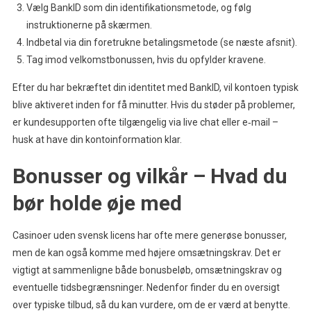
Vælg BankID som din identifikationsmetode, og følg
instruktionerne på skærmen.
Indbetal via din foretrukne betalingsmetode (se næste afsnit).
Tag imod velkomstbonussen, hvis du opfylder kravene.
Efter du har bekræftet din identitet med BankID, vil kontoen typisk
blive aktiveret inden for få minutter. Hvis du støder på problemer,
er kundesupporten ofte tilgængelig via live chat eller e‑mail –
husk at have din kontoinformation klar.
Bonusser og vilkår – Hvad du
bør holde øje med
Casinoer uden svensk licens har ofte mere generøse bonusser,
men de kan også komme med højere omsætningskrav. Det er
vigtigt at sammenligne både bonusbeløb, omsætningskrav og
eventuelle tidsbegrænsninger. Nedenfor finder du en oversigt
over typiske tilbud, så du kan vurdere, om de er værd at benytte.