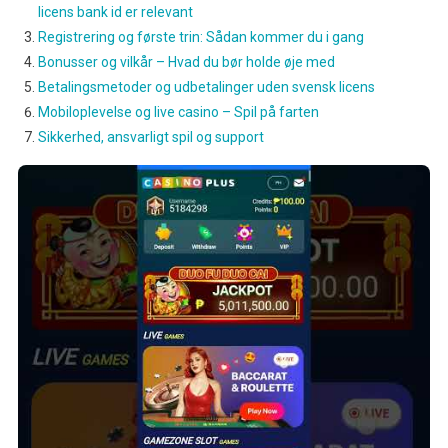
licens bank id er relevant
Licens
Registrering og første trin: Sådan kommer du i gang
Med
BankID
Bonusser og vilkår – Hvad du bør holde øje med
–
Betalingsmetoder og udbetalinger uden svensk licens
Sikkerhed
Mobiloplevelse og live casino – Spil på farten
Sikkerhed, ansvarligt spil og support