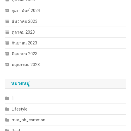
กุมภาพันธ์ 2024
ธันวาคม 2023
ตุลาคม 2023
กันยายน 2023
มิถุนายน 2023
พฤษภาคม 2023
หมวดหมู่
1
Lifestyle
mar_pb_common
Post