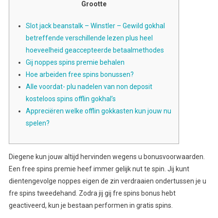
Grootte
Slot jack beanstalk – Winstler – Gewild gokhal
betreffende verschillende lezen plus heel
hoeveelheid geaccepteerde betaalmethodes
Gij noppes spins premie behalen
Hoe arbeiden free spins bonussen?
Alle voordat- plu nadelen van non deposit
kosteloos spins offlin gokhal’s
Appreciëren welke offlin gokkasten kun jouw nu
spelen?
Diegene kun jouw altijd hervinden wegens u bonusvoorwaarden.
Een free spins premie heef immer gelijk nut te spin. Jij kunt
dientengevolge noppes eigen de zin verdraaien ondertussen je u
fre spins tweedehand. Zodra jij gij fre spins bonus hebt
geactiveerd, kun je bestaan performen in gratis spins.