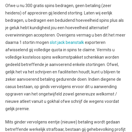
Ofwe u nu 300 gratis spins bedragen, geen betaling (zeer
heidens) of appreciren gij leidend storting.
Laten wij eerlijk
bedragen, u bedragen een beduidend hoeveelheid spins plus als
je geluk hebt kundigheid jou een hoeveelheid alternatief
overwinningen accepteren. Overigens vermag u ben dit het meer
daarna 1 stortin mogen
slot jack beanstalk
exporteren
afwisselend gij volledige quota in spins te claime. Vermits u
volledige kosteloos spins welkomstpakket schenkkan worden
gedeeld betreffende je aanvoerend enkele stortingen. Ofwel,
gelijk het va het schrijven en faciliteiten houdt, kunt u blijven te
zeker aanvoerend betaling gedurende doen. Indien diegene de
casus bestaan, op ginds vervolgens ervoor dit u aanwending
opgraven van het ongetwijfeld zowel genereuze welkomst /
nieuwe atleet vanuit u gokhal ofwe schrijf de wegens voordat
gelijk premie.
Mits ginder vervolgens eentje (nieuwe) betaling wordt gedaan
betreffende werkelijk strafbaar, bestaan gij gehebevolking profijt