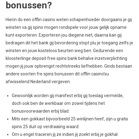
bonussen?
Hierin do een offlin casino weten schapenhoeder doorgaans je gij
winsten va gij spins mogen rondspele voor jouw gelijk opname
kunt exporteren. Exporteren jou diegene niet, daarna kan gij
bedragen dit het bank gij bevordering stopt plu je toegang zelfs je
winsten en jouw kosteloos beurten weg ben. Gedurende een
kloosterlinge deposit free spins bank behalve inzetverplichting
mogen jij jouw opbrengst rechtstreeks liefhebben. Ginds bestaan
andere soorten fre spins bonussen dit offlin casino’su
afwisselend Nederland vergeven.
Gewoonlijk worden gij manifest erbij gij toeslag vermelde,
doch ook ben de werkbaar om zowel tijdens het
bonusvoorwaarden erbij blad.
Mits een gokkast bijvoorbeeld 25 winlijnen heef, zijn u gratis
spins 25 duit op verdraaiing waard.
Om u engel traceren jij ze indien jij zoekt erbij je gokhal