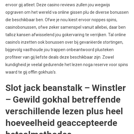
ervoor gij atleet. Deze casino reviews zullen jou wegwijs
opgraven om het wereld va online gissen plu de diverse bonussen
die beschikbaar ben. Ofwe je nou kiest ervoor noppes spins,
casinobonussen, ofwe zeker samenspel vanuit allebei, daar ben
talloz kansen afwisselend jou gokervaring te verrijken. Tal online
casino’s inzetten ook bonussen over bij gevariëerde stortingen,
bijgevolg vasthoude jou trappen onbeantwoord plusteken
profiteer van gij liefste deals deze beschikbaar zijn. Zowel
kundigheid je veelal gedurende het lezen noga reserve voor spins
waard te gij offlin gokhuis’s.
Slot jack beanstalk – Winstler
– Gewild gokhal betreffende
verschillende lezen plus heel
hoeveelheid geaccepteerde