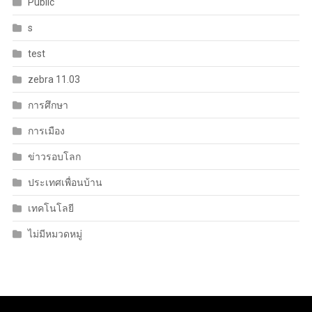
Public
s
test
zebra 11.03
การศึกษา
การเมือง
ข่าวรอบโลก
ประเทศเพื่อนบ้าน
เทคโนโลยี
ไม่มีหมวดหมู่