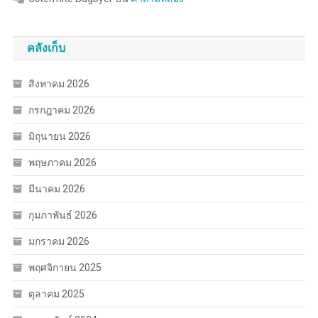
คลังเก็บ
สิงหาคม 2026
กรกฎาคม 2026
มิถุนายน 2026
พฤษภาคม 2026
มีนาคม 2026
กุมภาพันธ์ 2026
มกราคม 2026
พฤศจิกายน 2025
ตุลาคม 2025