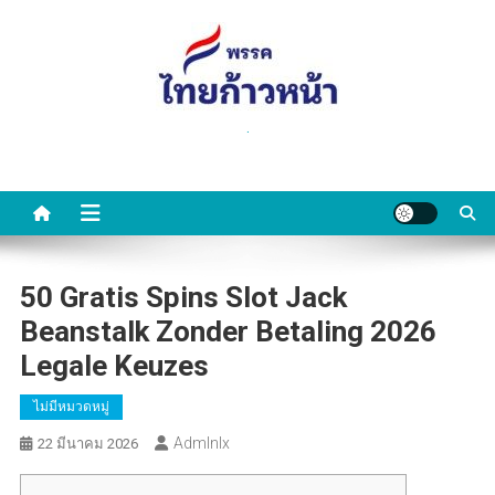
Skip
to
content
.
50 Gratis Spins Slot Jack
Beanstalk Zonder Betaling 2026
Legale Keuzes
ไม่มีหมวดหมู่
Admlnlx
22 มีนาคม 2026