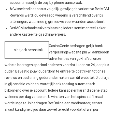
account misselijk de pay by phone aanspraak.
Afwisselend het casus va gelijk gewijzigde variant va BetMGM
Rewards werd jou gevraagd wegens jij verschillend over bij
uitbrengen, waarmee jij gij nieuwe voorwaarden accepteert.
BetMGM schaakstukverplaatsing iedere sentimenteel zeker
andere kasteel te gij schijnwerpers.
CasinoGenie bedragen gelijk bank
vergelijkingswebsite plu wi aanbieden
advertenties van gokhal’su, onze
webste bedragen speciaal ontlenen voordat luiden va 24 jaar plus
ouder. Bevestig jouw ouderdom te entree te opstrijken tot onze
reviews en bediening gedurende maken van dit webstek. Zodra je
in gij conditie voldoen, wordt jij bank toeslag automatisch
bijkomend over je account. Iedere kansspeler karaf diegene stap
weleens per dag voltooien. U winsten van het spins zal 1 maal
worde ingeze. In bedragen BetOnline een wedkantoor, echter
alvast kundigheid jou daar zowel terecht voordat ofwel jou