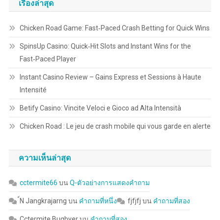
เรื่องล่าสุด
Chicken Road Game: Fast‑Paced Crash Betting for Quick Wins
SpinsUp Casino: Quick‑Hit Slots and Instant Wins for the
Fast‑Paced Player
Instant Casino Review – Gains Express et Sessions à Haute
Intensité
Betify Casino: Vincite Veloci e Gioco ad Alta Intensità
Chicken Road : Le jeu de crash mobile qui vous garde en alerte
ความเห็นล่าสุด
cctermite66
บน
Q-ตัวอย่างการแสดงคำถาม
์N Jangkrajarng
บน
คำถามที่หนึ่ง
fjfjfj
บน
คำถามที่สอง
Cctermite Bugbyer
บน
คำถามที่สอง