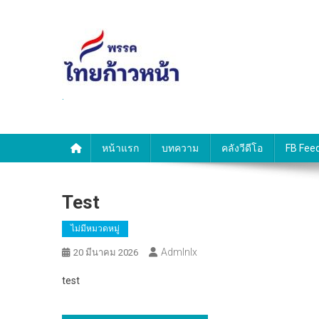
Skip
to
content
.
หน้าแรก
บทความ
คลังวีดีโอ
FB Fee
Test
ไม่มีหมวดหมู่
Admlnlx
20 มีนาคม 2026
test