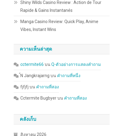
Shiny Wilds Casino Review : Action de Tour
Rapide & Gains Instantanés
Manga Casino Review: Quick Play, Anime
Vibes, Instant Wins
ความเห็นล่าสุด
cctermite66
บน
Q-ตัวอย่างการแสดงคำถาม
์N Jangkrajarng
บน
คำถามที่หนึ่ง
fjfjfj
บน
คำถามที่สอง
Cctermite Bugbyer
บน
คำถามที่สอง
คลังเก็บ
สิงหาคม 2026