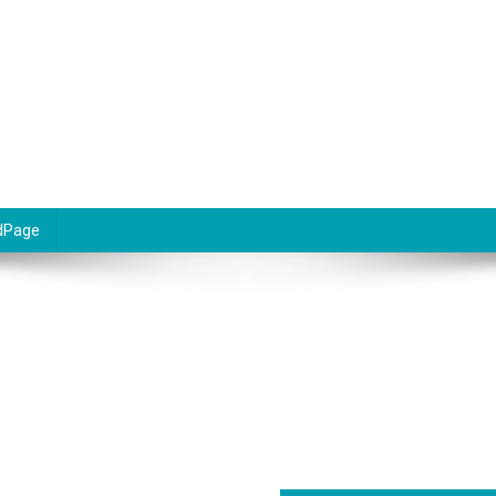
dPage