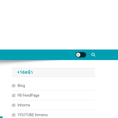
+16หน้า
Blog
FB FeedPage
Inhome
YOUTUBE Inmenu