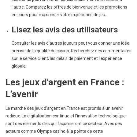
l’autre. Comparez les offres de bienvenue et les promotions
en cours pour maximiser votre expérience de jeu.
Lisez les avis des utilisateurs
Consulter les avis d’autres joueurs peut vous donner une idée
précise de la qualité du casino. Recherchez des commentaires
sur le service client, les délais de paiement et l’expérience
globale.
Les jeux d’argent en France :
L’avenir
Le marché des jeux d’argent en France est promis à un avenir
radieux. La digitalisation continue et l’innovation technologique
sont des éléments clés qui façonneront ce secteur. Avec des
acteurs comme Olympe casino à la pointe de cette