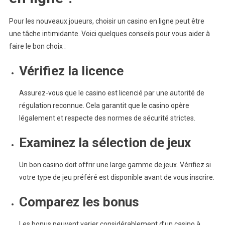
Pour les nouveaux joueurs, choisir un casino en ligne peut être
une tâche intimidante. Voici quelques conseils pour vous aider à
faire le bon choix :
Vérifiez la licence
Assurez-vous que le casino est licencié par une autorité de
régulation reconnue. Cela garantit que le casino opère
légalement et respecte des normes de sécurité strictes.
Examinez la sélection de jeux
Un bon casino doit offrir une large gamme de jeux. Vérifiez si
votre type de jeu préféré est disponible avant de vous inscrire.
Comparez les bonus
Les bonus peuvent varier considérablement d’un casino à