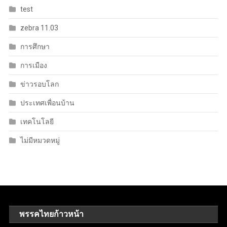
test
zebra 11.03
การศึกษา
การเมือง
ข่าวรอบโลก
ประเทศเพื่อนบ้าน
เทคโนโลยี
ไม่มีหมวดหมู่
พรรคไทยก้าวหน้า