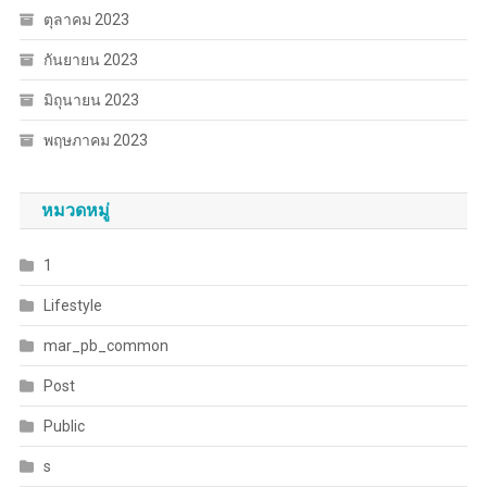
ตุลาคม 2023
กันยายน 2023
มิถุนายน 2023
พฤษภาคม 2023
หมวดหมู่
1
Lifestyle
mar_pb_common
Post
Public
s