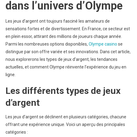
dans l’univers d’Olympe
Les jeux d’argent ont toujours fasciné les amateurs de
sensations fortes et de divertissement. En France, ce secteur est
en plein essor, attirant des millions de joueurs chaque année.
Parmi les nombreuses options disponibles,
Olympe casino
se
distingue par son offre variée et ses innovations. Dans cet article,
nous explorerons les types de jeux d’argent, les tendances
actuelles, et comment Olympe réinvente l’expérience du jeu en
ligne.
Les différents types de jeux
d’argent
Les jeux d’argent se déclinent en plusieurs catégories, chacune
offrant une expérience unique. Voici un aperçu des principales
catégories :