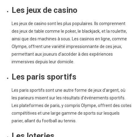
Les jeux de casino
Les jeux de casino sont les plus populaires. Ils comprennent
des jeux de table comme le poker, le blackjack, et la roulette,
ainsi que des machines à sous. Les casinos en ligne, comme
Olympe, offrent une variété impressionnante de ces jeux,
permettant aux joueurs d’accéder à des expériences
immersives depuis leur domicile.
Les paris sportifs
Les paris sportifs sont une autre forme de jeux d’argent, où
les parieurs misent sur les résultats d’événements sportifs.
Les plateformes de paris, y compris Olympe, offrent des cotes
compétitives et une large gamme de sports sur lesquels
parier, allant du football au tennis.
Les loteries