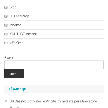
Blog
FB FeedPage
Inhome
YOUTUBE Inmenu
สร้างโพส
ค้นหา
ค้นหา
เรื่องล่าสุด
SG Casino: Slot Veloci e Vincite Immediate per il Giocatore
Moderno